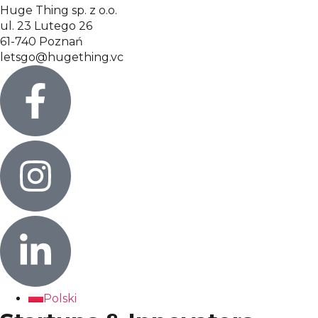
Huge Thing sp. z o.o.
ul. 23 Lutego 26
61-740 Poznań
letsgo@hugething.vc
Polski