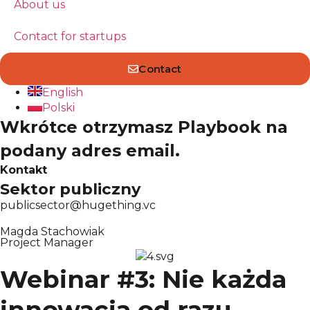
About us
Contact for startups
Contact
English
Polski
Wkrótce otrzymasz Playbook na
podany adres email.
Kontakt
Sektor publiczny
publicsector@hugething.vc
Magda Stachowiak
Project Manager
Webinar #3: Nie każda
innowacja od razu